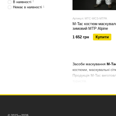
В наявності
7
Немає в наявності
1
Артикул: MTC-WCS-MTPA
M-Tac костюм маскувал
зимовий MTP Alpine
1 652 грн
Купити
Засоби маскування
M-Ta
костюми, маскувальні сіт
Продукція M-Tac виготовле
туристів.
© 2015—2026