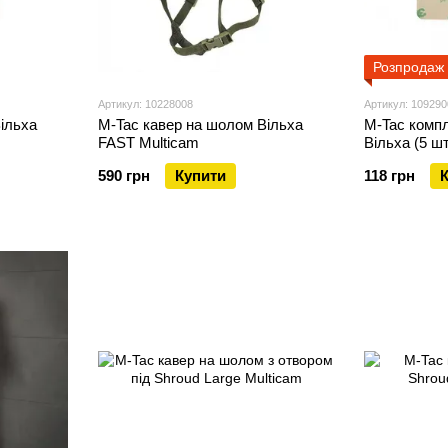
Розпродаж
Артикул: 10228008
Артикул: 109290
ільха
M-Tac кавер на шолом Вільха
M-Tac компл
FAST Multicam
Вільха (5 ш
590 грн
Купити
118 грн