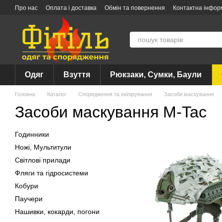
Перейти до основного контенту
Про нас
Оплата і доставка
Обмін та повернення
Контактна інфор
Одяг
Взуття
Рюкзаки, Сумки, Баули
Головна
Каталог
Спорядження та екіпірування
Засоби маскування
Засоби маскування M-Tac
Годинники
Ножі, Мультитули
Світлові прилади
Фляги та гідросистеми
Кобури
Паучери
Нашивки, кокарди, погони