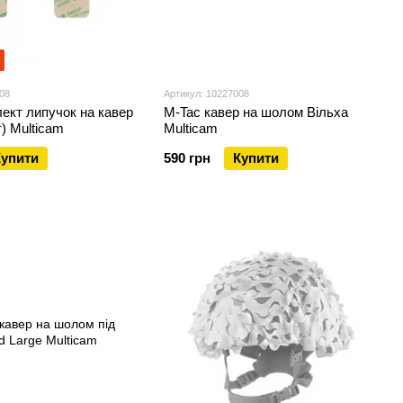
08
Артикул: 10227008
ект липучок на кавер
M-Tac кавер на шолом Вільха
т) Multicam
Multicam
Купити
590 грн
Купити