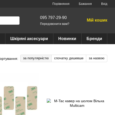
Порівняння
Бажання
Вхід
095 797-29-90
Мій кошик
Передзвонити вам?
Шкіряні аксесуари
Новинки
Бренди
за популярністю
спочатку дешевше
за назвою
ортування: