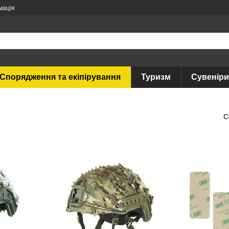
мація
Спорядження та екіпірування
Туризм
Сувеніри
С