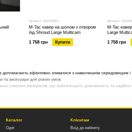
Артикул: 10247008-L
Артикул: 102250
ьний
M-Tac кавер на шолом з отвором
M-Tac кавер
під Shroud Large Multicam
Large Multi
1 758 грн
Купити
1 758 грн
c
допомагають ефективно зливатися з навколишнім середовищем і з
ки та аксесуари для різних умов.
на з якісних матеріалів, що забезпечують довговічність та надійніст
Каталог
Клієнтам
Одяг
Вхід до кабінету