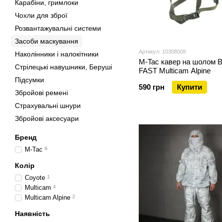
Карабіни, гримлоки
Чохли для зброї
Розвантажувальні системи
Засоби маскування
Артикул: 10308008
Наколінники і налокітники
M-Tac кавер на шолом В
Стрілецькі навушники, Беруші
FAST Multicam Alpine
Підсумки
590 грн
Купити
Збройові ремені
Страхувальні шнури
Збройові аксесуари
Бренд
M-Tac
8
Колір
Coyote
1
Multicam
4
Multicam Alpine
2
Наявність