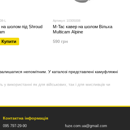
08-L
Артикул: 10305008
 на шолом під Shroud
M-Tac кавер на шолом Вільха
cam
Multicam Alpine
Купити
590 грн
алишатися непомітним. У каталозі представлені камуфляжні
ь у використанні як для військових, так і для мисливців чи
Контактна інформація
095 797-29-90
fuze.com.ua@gmail.com