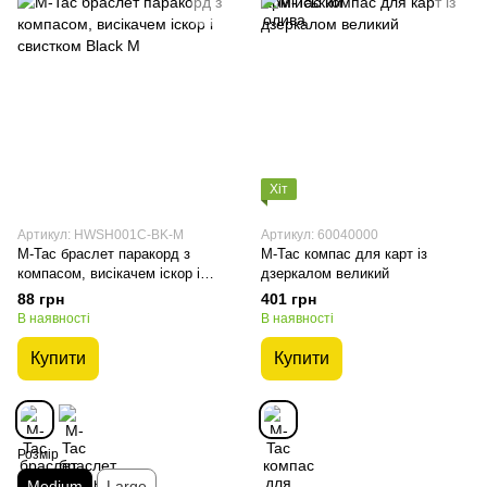
Хіт
Артикул: HWSH001C-BK-M
Артикул: 60040000
M-Tac браслет паракорд з
M-Tac компас для карт із
компасом, висікачем іскор і
дзеркалом великий
свистком Black M
88 грн
401 грн
В наявності
В наявності
Купити
Купити
Розмір
Medium
Large