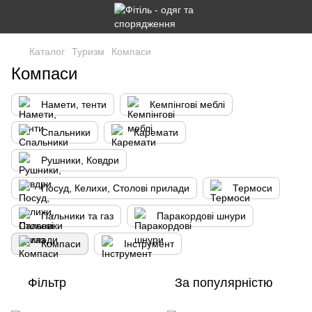
Каталог
Туризм
Компаси
Компаси
Намети, тенти
Кемпінгові меблі
Спальники
Каремати
Рушники, Ковдри
Посуд, Келихи, Столові прилади
Термоси
Пальники та газ
Паракордові шнури
Компаси
Інструмент
Фільтр
За популярністю