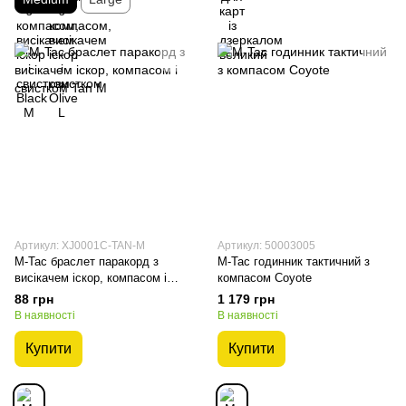
Артикул: XJ0001C-TAN-M
Артикул: 50003005
M-Tac браслет паракорд з
M-Tac годинник тактичний з
висікачем іскор, компасом і
компасом Coyote
свистком Tan M
88 грн
1 179 грн
В наявності
В наявності
Купити
Купити