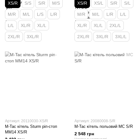
XS/R
S/S
S/R
M/S
XS/R
XS/L
S/R
S/L
M/R
M/L
L/S
L/R
M/R
M/L
L/R
L/L
L/L
XL/R
XL/L
XL/R
XL/L
2XL/L
2XL/R
3XL/R
2XL/R
3XL/R
3XL/L
Артикул: 20110030-XS/R
Артикул: 20080008-S/R
M-Tac кітель Sturm ріп-стоп
M-Tac кітель польовий MC S/R
MM14 XS/R
2 548 грн