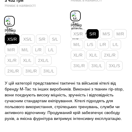
3 432 грн
Немає в наявності
Немає в наявності
Розмір
Розмір
XS/R
S/R
M/S
M/R
XS/R
XS/L
S/R
S/L
M/L
L/S
L/R
L/L
M/R
M/L
L/R
L/L
XL/R
XL/L
2XL/R
XL/R
XL/L
2XL/L
3XL/R
3XL/L
3XL/S
2XL/R
3XL/R
3XL/L
У цій категорії представлені тактичні та військові кітелі від
бренду M-Tac та інших виробників. Виконані з тканин rip-stop,
вони поєднують високу міцність, зручність і відповідність
сучасним стандартам екіпірування. Кітелі підходять для
польового використання, стрілецьких тренувань, служби чи
активного відпочинку. Продуманий крій забезпечує свободу
рухів, а якісна фурнітура витримує інтенсивну експлуатацію.