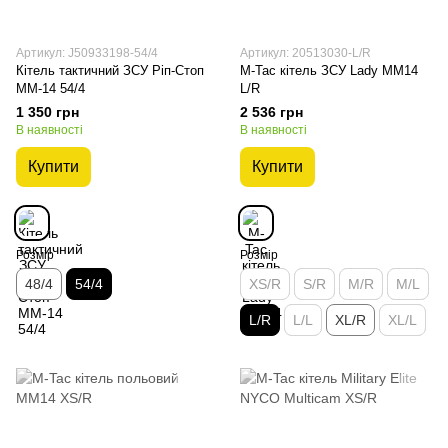
Артикул: J50933198-54/4
Артикул: 20513030-L/R
Кітель тактичний ЗСУ Ріп-Стоп
M-Tac кітель ЗСУ Lady MM14
ММ-14 54/4
L/R
1 350 грн
2 536 грн
В наявності
В наявності
Купити
Купити
Розмір
Розмір
48/4
54/4
XS/R
S/R
M/R
M/L
L/R
L/L
XL/R
XL/L