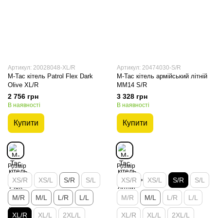
Артикул: 20028048-XL/R
Артикул: 20474030-S/R
M-Tac кітель Patrol Flex Dark
M-Tac кітель армійський літній
Olive XL/R
MM14 S/R
2 756 грн
3 328 грн
В наявності
В наявності
Купити
Купити
Розмір
Розмір
XS/R
XS/L
S/R
S/L
XS/R
XS/L
S/R
S/L
M/R
M/L
L/R
L/L
M/R
M/L
L/R
L/L
XL/R
XL/L
2XL/L
XL/R
XL/L
2XL/L