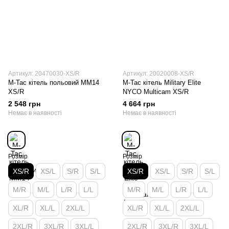
Артикул: 20470030-XS/R
Артикул: 20020008-XS/R
M-Tac кітель польовий MM14
M-Tac кітель Military Elite
XS/R
NYCO Multicam XS/R
2 548 грн
4 664 грн
Немає в наявності
Немає в наявності
Розмір
Розмір
XS/R
XS/L
S/R
S/L
XS/R
XS/L
S/R
S/L
M/R
M/L
L/R
L/L
M/R
M/L
L/R
L/L
XL/R
XL/L
2XL/L
XL/R
XL/L
2XL/L
2XL/R
3XL/R
3XL/L
2XL/R
3XL/R
3XL/L