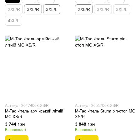
2XL/R
3XL/R
3XL/L
2XL/R
3XL/R
3XL/L
4XL/L
Артикул: 20474008-XS/R
Артикул: 20517008-XS/R
M-Tac кітель армійський літній
M-Tac кітель Sturm ріп-стоп MC
MC XS/R
XS/R
3 744 грн
3 848 грн
В наявності
В наявності