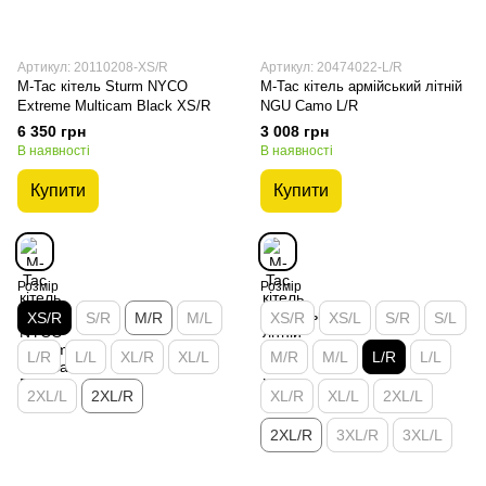
Артикул: 20110208-XS/R
Артикул: 20474022-L/R
M-Tac кітель Sturm NYCO
M-Tac кітель армійський літній
Extreme Multicam Black XS/R
NGU Camo L/R
6 350 грн
3 008 грн
В наявності
В наявності
Купити
Купити
Розмір
Розмір
XS/R
S/R
M/R
M/L
XS/R
XS/L
S/R
S/L
L/R
L/L
XL/R
XL/L
M/R
M/L
L/R
L/L
2XL/L
2XL/R
XL/R
XL/L
2XL/L
2XL/R
3XL/R
3XL/L