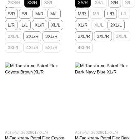
2XS/R
XS/R
XS/L
XS/R
XS/L
S/R
S/L
S/R
S/L
M/R
M/L
M/R
M/L
L/R
L/L
L/R
L/L
XL/R
XL/L
XL/R
XL/L
2XL/L
2XL/L
2XL/R
3XL/R
2XL/R
3XL/R
3XL/L
3XL/L
4XL/R
5XL/R
4XL/R
Артикул: 20028017-XL/R
Артикул: 20028015-XL/R
M-Tac кітель Patrol Flex Coyote
M-Tac кітель Patrol Flex Dark