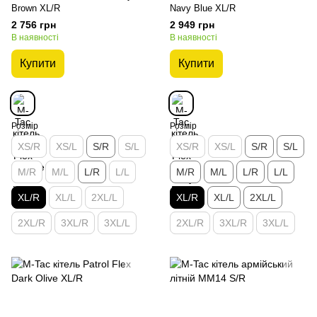
Brown XL/R
Navy Blue XL/R
2 756 грн
2 949 грн
В наявності
В наявності
Купити
Купити
Розмір
Розмір
XS/R
XS/L
S/R
S/L
XS/R
XS/L
S/R
S/L
M/R
M/L
L/R
L/L
M/R
M/L
L/R
L/L
XL/R
XL/L
2XL/L
XL/R
XL/L
2XL/L
2XL/R
3XL/R
3XL/L
2XL/R
3XL/R
3XL/L