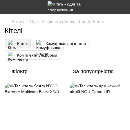
Каталог
Одяг
Уніформа (Кітелі, Штани)
Кітелі
Кітелі
Кітелі
Камуфльовані штани
Комплекти уніформи
Фільтр
За популярністю