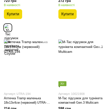
723 грн
272 грн
В наявності
В наявності
Купити
Купити
Хіт
Артикул: UTRA-194
Артикул: 10021908
Аптечка Tramp маленька
M-Tac підсумок для турнікета
18х13х4см (червоний) UTRA-
компактний Gen.3 Multicam
194
214 грн
598 грн