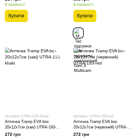
В наявності
В наявності
Купити
Купити
Артикул: UTRA-193-khaki
Артикул: UTRA-193-red
Аптечка Tramp EVA box
Аптечка Tramp EVA box
20х12х7см (хакі) UTRA-193-
20х12х7см (червоний) UTRA-
khaki
193-red
272 грн
272 грн