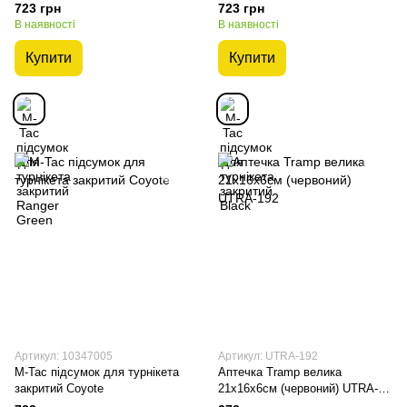
723 грн
723 грн
В наявності
В наявності
Купити
Купити
Артикул: 10347005
Артикул: UTRA-192
M-Tac підсумок для турнікета
Аптечка Tramp велика
закритий Coyote
21x16x6см (червоний) UTRA-
192