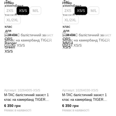
Розмір
Розмір
2XS
XS/S
M/L
2XS
XS/S
M/L
XL/2XL
XL/2XL
Артикул: 10264005-XS/S
Артикул: 10264030-XS/S
M-TAC балістичний захист 1
M-TAC балістичний захист 1
клас на камербанд TIGER
клас на камербанд TIGER
Coyote XS/S
MM14 XS/S
6 350 грн
6 350 грн
Немає в наявності
Немає в наявності