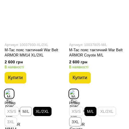
Артикул: 10037930-XL/2XL
Артикул: 10037805-M/L
M-Tac пояс тактичний War Belt
M-Tac пояс тактичний War Belt
ARMOR MM14 XL/2XL
ARMOR Coyote M/L
2 600 грн
2 600 грн
В наявності
В наявності
Купити
Купити
Розмір
Розмір
XS/S
M/L
XL/2XL
XS/S
M/L
XL/2XL
3XL
3XL