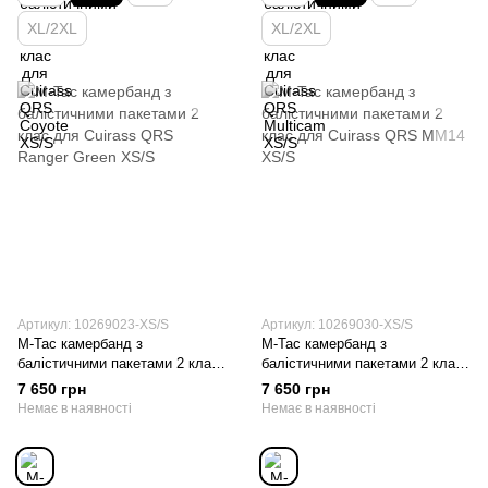
XL/2XL
XL/2XL
Артикул: 10269023-XS/S
Артикул: 10269030-XS/S
M-Tac камербанд з
M-Tac камербанд з
балістичними пакетами 2 клас
балістичними пакетами 2 клас
для Cuirass QRS Ranger Green
для Cuirass QRS ММ14 XS/S
7 650 грн
7 650 грн
XS/S
Немає в наявності
Немає в наявності