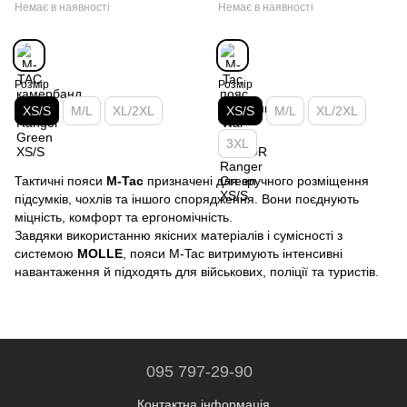
Немає в наявності
Немає в наявності
Розмір
Розмір
XS/S
M/L
XL/2XL
XS/S
M/L
XL/2XL
3XL
Тактичні пояси
M-Tac
призначені для зручного розміщення
підсумків, чохлів та іншого спорядження. Вони поєднують
міцність, комфорт та ергономічність.
Завдяки використанню якісних матеріалів і сумісності з
системою
MOLLE
, пояси M-Tac витримують інтенсивні
навантаження й підходять для військових, поліції та туристів.
095 797-29-90
Контактна інформація