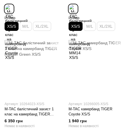
Розмір
Розмір
XS/S
M/L
XL/2XL
XS/S
M/L
XL/2XL
Артикул: 10264023-XS/S
Артикул: 10266005-XS/S
M-TAC балістичний захист 1
M-TAC камербанд TIGER
клас на камербанд TIGER
Coyote XS/S
Ranger Green XS/S
6 350 грн
1 940 грн
Немає в наявності
Немає в наявності