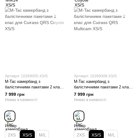
Артикул: 10269005-XS/S
Артикул: 10269008-XS/S
M-Tac камербанд з
M-Tac камербанд з
балістичними пакетами 2 клас
балістичними пакетами 2 клас
для Cuirass QRS Coyote XS/S
для Cuirass QRS Multicam
7 999 грн
7 999 грн
XS/S
Немає в наявності
Немає в наявності
Розмір
Розмір
2XS
XS/S
M/L
2XS
XS/S
M/L