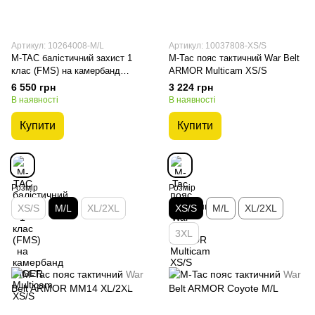
Артикул: 10264008-M/L
Артикул: 10037808-XS/S
M-TAC балістичний захист 1
M-Tac пояс тактичний War Belt
клас (FMS) на камербанд
ARMOR Multicam XS/S
TIGER Multicam M/L
6 550 грн
3 224 грн
В наявності
В наявності
Купити
Купити
Розмір
Розмір
XS/S
M/L
XL/2XL
XS/S
M/L
XL/2XL
3XL