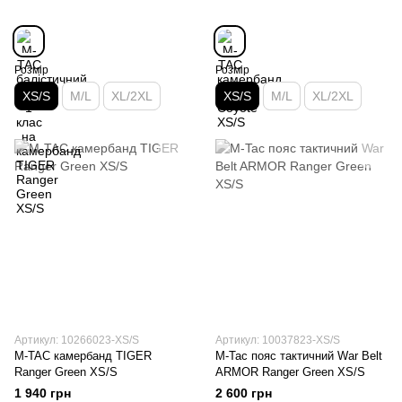
Розмір
Розмір
XS/S
M/L
XL/2XL
XS/S
M/L
XL/2XL
Артикул: 10266023-XS/S
Артикул: 10037823-XS/S
M-TAC камербанд TIGER
M-Tac пояс тактичний War Belt
Ranger Green XS/S
ARMOR Ranger Green XS/S
1 940 грн
2 600 грн