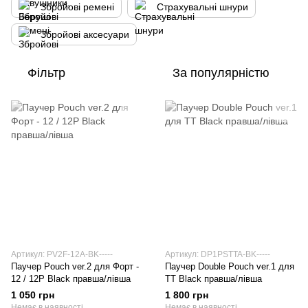
Збройові ремені
Страхувальні шнури
Збройові аксесуари
Фільтр
За популярністю
Артикул: PV2F-12A-BK-----
Артикул: DP1PSTTA-BK-----
Паучер Pouch ver.2 для Форт -
Паучер Double Pouch ver.1 для
12 / 12Р Black правша/лівша
ТТ Black правша/лівша
1 050 грн
1 800 грн
Немає в наявності
Немає в наявності