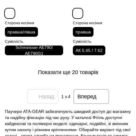
Сторона носіння
Сторона носіння
правша/лівша
правша
Сумісність
Сумісність
Schmeisser AE790/
АК 5.45 / 7.62
АЕ790G1
Показати ще 20 товарів
Назад
Вперед
1
з 4
Паучери ATA-GEAR забезпечують швидкий доступ до магазину
та надійну фіксацію під час руху. У каталозі Фітіль доступні
кайдексові та полімерні моделі: одинарні, подвійні, зі змінним
кутом нахилу і різними кріпленнями. Обирайте варіант під свої
задачі - спорт, служба чи тренування. Консультація та швидка