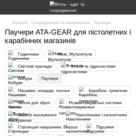
Каталог
Спорядження та екіпірування
Паучери
Паучери ATA-GEAR для пістолетних і
карабінних магазинів
Годинники
Ножі, Мультитули
Світлові прилади
Фляги та гідросистеми
Кобури
Паучери
Нашивки, кокарди, погони
Карабіни, гримлоки
Чохли для зброї
Розвантажувальні системи
Засоби маскування
Наколінники і налокітники
Стрілецькі навушники, Беруші
Підсумки