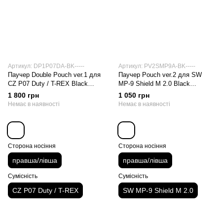
Артикул: DP1P07DA-BK-----
Артикул: PV2SMP9A-BK-----
Паучер Double Pouch ver.1 для
Паучер Pouch ver.2 для SW
CZ P07 Duty / T-REX Black
MP-9 Shield M 2.0 Black
правша/лівша
правша/лівша
1 800 грн
1 050 грн
Немає в наявності
Немає в наявності
Сторона носіння
Сторона носіння
правша/лівша
правша/лівша
Сумісність
Сумісність
CZ P07 Duty / T-REX
SW MP-9 Shield M 2.0