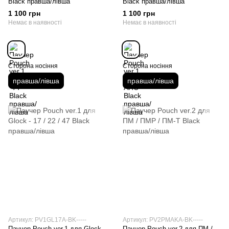
Black правша/лівша
Black правша/лівша
1 100 грн
1 100 грн
Немає в наявності
Немає в наявності
Сторона носіння
Сторона носіння
правша/лівша
правша/лівша
Артикул: PV1GL17A-BK-----
Артикул: PV2PMAKA-BK-----
Паучер Pouch ver.1 для Glock -
Паучер Pouch ver.2 для ПМ /