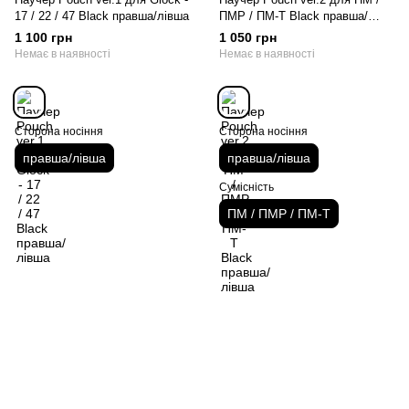
17 / 22 / 47 Black правша/лівша
ПМР / ПМ-Т Black правша/
лівша
1 100 грн
1 050 грн
Немає в наявності
Немає в наявності
Сторона носіння
Сторона носіння
правша/лівша
правша/лівша
Сумісність
ПМ / ПМР / ПМ-Т