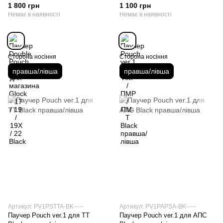
22 Black
лівша
1 800 грн
1 100 грн
Немає в наявності
Немає в наявності
Сторона носіння
Сторона носіння
правша/лівша
правша/лівша
Артикул: PV1PSTTA-BK-----
Артикул: PV1PAPSA-BK-----
Паучер Pouch ver.1 для ТТ
Паучер Pouch ver.1 для АПС