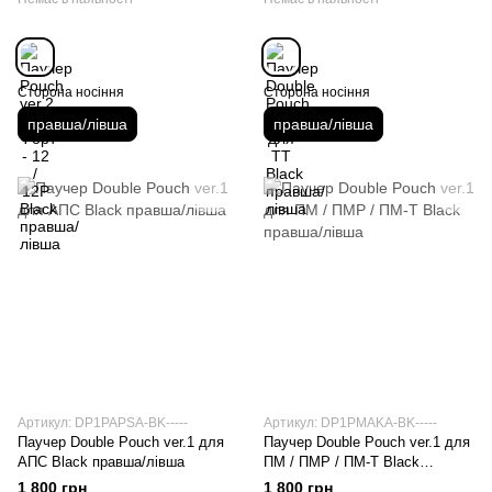
Сторона носіння
Сторона носіння
правша/лівша
правша/лівша
Артикул: DP1PAPSA-BK-----
Артикул: DP1PMAKA-BK-----
Паучер Double Pouch ver.1 для
Паучер Double Pouch ver.1 для
АПС Black правша/лівша
ПМ / ПМР / ПМ-Т Black
правша/лівша
1 800 грн
1 800 грн