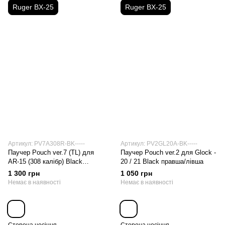
Ruger BX-25
Ruger BX-25
Артикул: PV7A308R-BK-----
Артикул: PV2GL20A-BK-----
Паучер Pouch ver.7 (TL) для
Паучер Pouch ver.2 для Glock -
AR-15 (308 калібр) Black
20 / 21 Black правша/лівша
правша
1 300 грн
1 050 грн
Немає в наявності
Немає в наявності