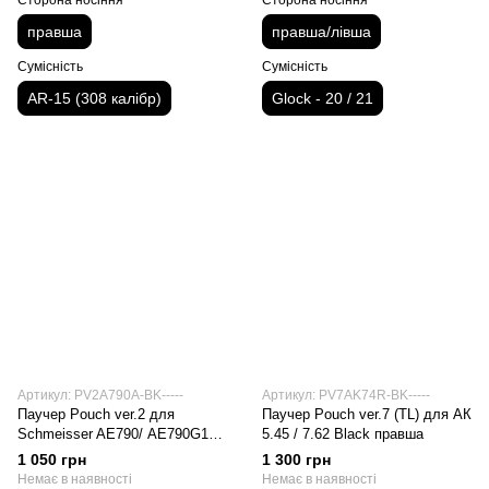
Сторона носіння
Сторона носіння
правша
правша/лівша
Сумісність
Сумісність
AR-15 (308 калібр)
Glock - 20 / 21
Артикул: PV2A790A-BK-----
Артикул: PV7AK74R-BK-----
Паучер Pouch ver.2 для
Паучер Pouch ver.7 (TL) для АК
Schmeisser AE790/ АЕ790G1
5.45 / 7.62 Black правша
Black правша/лівша
1 050 грн
1 300 грн
Немає в наявності
Немає в наявності