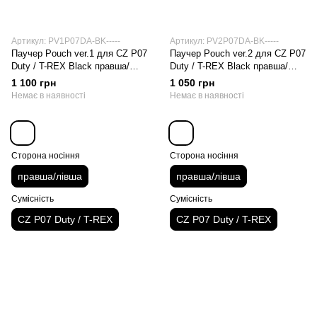
Артикул: PV1P07DA-BK-----
Артикул: PV2P07DA-BK-----
Паучер Pouch ver.1 для CZ P07
Паучер Pouch ver.2 для CZ P07
Duty / T-REX Black правша/
Duty / T-REX Black правша/
лівша
лівша
1 100 грн
1 050 грн
Немає в наявності
Немає в наявності
Сторона носіння
Сторона носіння
правша/лівша
правша/лівша
Сумісність
Сумісність
CZ P07 Duty / T-REX
CZ P07 Duty / T-REX