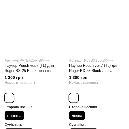
Артикул: PV7BX25R-BK-----
Артикул: PV7BX25L-BK-----
Паучер Pouch ver.7 (TL) для
Паучер Pouch ver.7 (TL) для
Ruger BX-25 Black правша
Ruger BX-25 Black лівша
1 300 грн
1 300 грн
Немає в наявності
Немає в наявності
Сторона носіння
Сторона носіння
правша
лівша
Сумісність
Сумісність