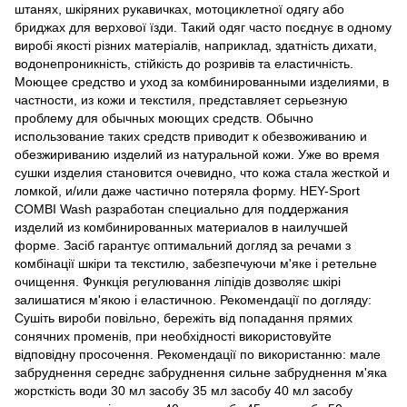
штанях, шкіряних рукавичках, мотоциклетної одягу або
бриджах для верхової їзди. Такий одяг часто поєднує в одному
виробі якості різних матеріалів, наприклад, здатність дихати,
водонепроникність, стійкість до розривів та еластичність.
Моющее средство и уход за комбинированными изделиями, в
частности, из кожи и текстиля, представляет серьезную
проблему для обычных моющих средств. Обычно
использование таких средств приводит к обезвоживанию и
обезжириванию изделий из натуральной кожи. Уже во время
сушки изделия становится очевидно, что кожа стала жесткой и
ломкой, и/или даже частично потеряла форму. HEY-Sport
COMBI Wash разработан специально для поддержания
изделий из комбинированных материалов в наилучшей
форме. Засіб гарантує оптимальний догляд за речами з
комбінації шкіри та текстилю, забезпечуючи м'яке і ретельне
очищення. Функція регулювання ліпідів дозволяє шкірі
залишатися м'якою і еластичною. Рекомендації по догляду:
Сушіть вироби повільно, бережіть від попадання прямих
сонячних променів, при необхідності використовуйте
відповідну просочення. Рекомендації по використанню: мале
забруднення середнє забруднення сильне забруднення м'яка
жорсткість води 30 мл засобу 35 мл засобу 40 мл засобу