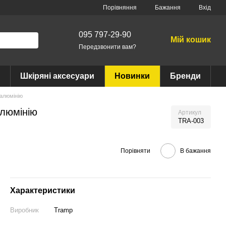
Порівняння
Бажання
Вхід
095 797-29-90
Мій кошик
Передзвонити вам?
Шкіряні аксесуари
Новинки
Бренди
 алюмінію
алюмінію
Артикул
TRA-003
Порівняти
В бажання
Характеристики
Виробник
Tramp