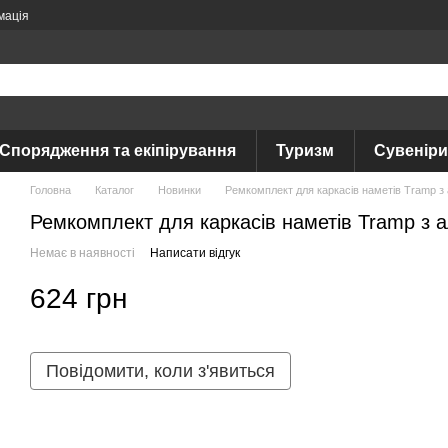
мація
Спорядження та екіпірування
Туризм
Сувеніри
Головна
Каталог
Новинки
Ремкомплект для каркасів наметів Tramp з
Ремкомплект для каркасів наметів Tramp з 
Немає в наявності
Написати відгук
624 грн
Повідомити, коли з'явиться