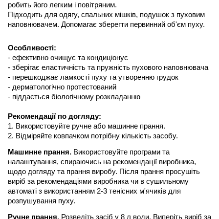
робить його легким і повітряним.
Підходить для одягу, спальних мішків, подушок з пуховим
наповнювачем. Допомагає зберегти первинний об'єм пуху.
Особливості:
- ефективно очищує та кондиціонує
- зберігає еластичність та пружність пухового наповнювача
- перешкоджає ламкості пуху та утворенню грудок
- дерматологічно протестований
- піддається біологічному розкладанню
Рекомендації по догляду:
1. Використовуйте ручне або машинне прання.
2. Відміряйте ковпачком потрібну кількість засобу.
Машинне прання.
Використовуйте програми та
налаштування, спираючись на рекомендації виробника,
щодо догляду та прання виробу. Після прання просушіть
виріб за рекомендаціями виробника чи
в сушильному
автоматі з використанням 2-3 тенісних м'ячиків для
розпушування пуху.
Ручне прання.
Розведіть засіб у 8 л води. Виперіть виріб за