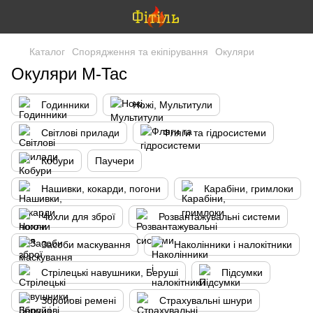
Каталог
Спорядження та екіпірування
Окуляри
Окуляри M-Tac
Годинники
Ножі, Мультитули
Світлові прилади
Фляги та гідросистеми
Кобури
Паучери
Нашивки, кокарди, погони
Карабіни, гримлоки
Чохли для зброї
Розвантажувальні системи
Засоби маскування
Наколінники і налокітники
Стрілецькі навушники, Беруші
Підсумки
Збройові ремені
Страхувальні шнури