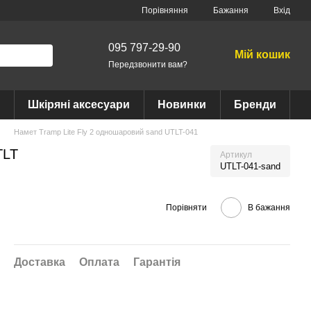
Порівняння
Бажання
Вхід
095 797-29-90
Мій кошик
Передзвонити вам?
Шкіряні аксесуари
Новинки
Бренди
Намет Tramp Lite Fly 2 одношаровий sand UTLT-041
TLT
Артикул
UTLT-041-sand
Порівняти
В бажання
Доставка
Оплата
Гарантія