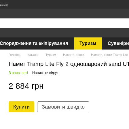
мація
Спорядження та екіпірування
Туризм
Сувеніри
Головна
Каталог
Туризм
Намети, тенти
Намети, тенти Tramp Lite
Намет Tramp Lite Fly 2 одношаровий sand U
В наявності
Написати відгук
2 884 грн
Купити
Замовити швидко