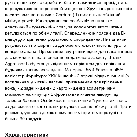
рухів: в них зручно стрибати, бігати, нахилятися, присідати та
пересуватися по пересіченій місцевості. Зручні широкі кишені з
посиленими вставками з Cordura (R) вмістять необхідний
мінімум речей. Конструктивною особливістю штанів є
еластичний «тунельний» пояс, за допомогою якого штани
регулюються по об’єму талії. Спереду нижче пояса є два D-
кільця для кріплення додаткового спорядження. Низ штанин
регулюється по ширині за допомогою еластичного шнура та
велкро клапана. Прихований внутрішній відсік для наколінників
дає можливість встановлення додаткового захисту. Штани
Aggressor Lady стануть відмінним варіантом для вирішення
будь-яких тактичних завдань. Матеріал: 55% бавовна, 45%
поліестер Фурнітура: YKK Кишені: - 2 верхні відкриті кишені (з
посиленням у нижній частині, призначеним для кріплення
ножа) - 2 задні кишені - 2 карго кишені з асиметричним
клапаном на липучці - 1 фронтальна кишеня ліворуч під
телефон/блокнот Особливості: Еластичний "тунельний" пояс,
за допомогою якого штани регулюються по об’єму талії. Прати
рекомендується в делікатному режимі при температурі не
більше 30 градусів
Характеристики