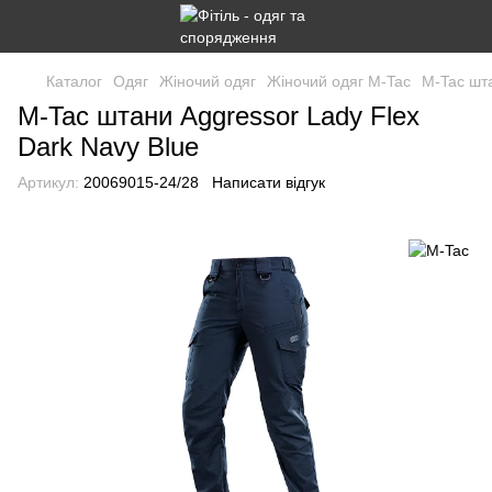
Каталог
Одяг
Жіночий одяг
Жіночий одяг M-Tac
M-Tac шта
M-Tac штани Aggressor Lady Flex
Dark Navy Blue
Артикул:
20069015-24/28
Написати відгук