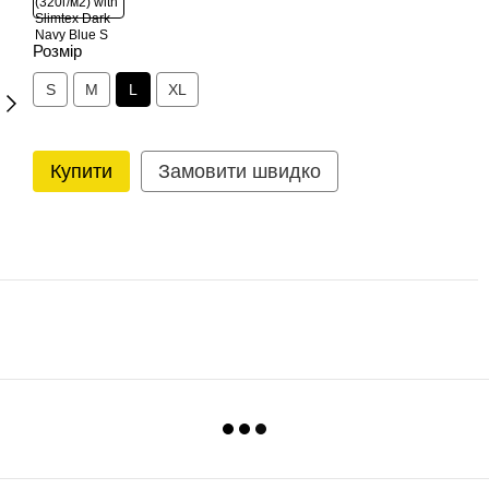
Розмір
S
M
L
XL
Купити
Замовити швидко