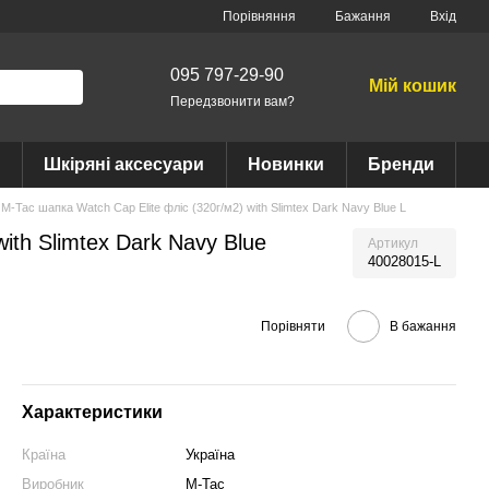
Порівняння
Бажання
Вхід
095 797-29-90
Мій кошик
Передзвонити вам?
Шкіряні аксесуари
Новинки
Бренди
M-Tac шапка Watch Cap Elite фліс (320г/м2) with Slimtex Dark Navy Blue L
ith Slimtex Dark Navy Blue
Артикул
40028015-L
Порівняти
В бажання
Характеристики
Країна
Україна
Виробник
M-Tac