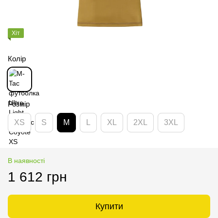
Хіт
Колір
Розмір
XS
S
M
L
XL
2XL
3XL
В наявності
1 612 грн
Купити