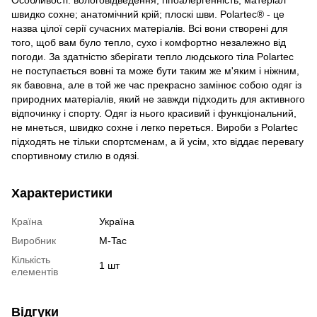
швидко сохне; анатомічний крій; плоскі шви. Polartec® - це
назва цілої серії сучасних матеріалів. Всі вони створені для
того, щоб вам було тепло, сухо і комфортно незалежно від
погоди. За здатністю зберігати тепло людського тіла Polartec
не поступається вовні та може бути таким же м'яким і ніжним,
як бавовна, але в той же час прекрасно замінює собою одяг із
природних матеріалів, який не завжди підходить для активного
відпочинку і спорту. Одяг із нього красивий і функціональний,
не мнеться, швидко сохне і легко переться. Вироби з Polartec
підходять не тільки спортсменам, а й усім, хто віддає перевагу
спортивному стилю в одязі.
Характеристики
Країна
Україна
Виробник
M-Tac
Кількість
1 шт
елементів
Відгуки