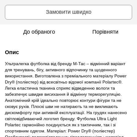
Замовити швидко
До обраного
Порівняти
Опис
Ультралегка футболка від бренду М-Тас – відмінний варіант
для тренувань, бігу, активного відпочинку та щоденного
використання. Виготовлена з преміального матеріалу Power
Dry® (поліестер) від всесвітньо відомої компанії Polartec®.
Легка еластична тканина сприяє відведенню вологи та
забезпечує швидке висихання й відмінну терморегуляцію.
Анатомічний крій ідеально повторює контури фігури та не
сковує рухів. Плоскі шви не натирають та не викликають
дискомфорту при активній експлуатації. На грудях нанесено
світловідбиваючий логотип бренду. Футболка Ultra Light
Polartec гармонійно поєднується як з тактичним, так і зі
спортивним одягом. Матеріал: Power Dry® (поліестер)
Особливості: вологовідведення; гіпоалергенність; матеріал