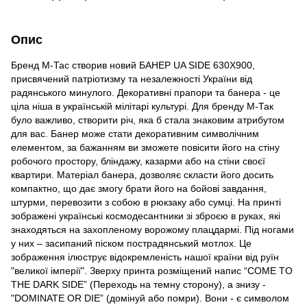
Опис
Бренд М-Тас створив новий БАНЕР UA SIDE 630X900,
присвячений патріотизму та незалежності України від
радянського минулого. Декоративні прапори та банера - це
ціла ніша в українській мілітарі культурі. Для бренду М-Так
було важливо, створити річ, яка б стала знаковим атрибутом
для вас. Банер може стати декоративним символічним
елементом, за бажанням ви зможете повісити його на стіну
робочого простору, бліндажу, казарми або на стіни своєї
квартири. Матеріал банера, дозволяє скласти його досить
компактно, що дає змогу брати його на бойові завдання,
штурми, перевозити з собою в рюкзаку або сумці. На принті
зображені українські космодесантники зі зброєю в руках, які
знаходяться на захопленому ворожому плацдармі. Під ногами
у них – засипаний піском пострадянський мотлох. Це
зображення ілюструє відокремленість нашої країни від руїн
"великої імперії". Зверху принта розміщений напис “COME TO
THE DARK SIDE” (Переходь на темну сторону), а знизу -
"DOMINATE OR DIE” (домінуй або помри). Вони - є символом