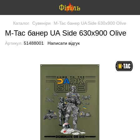
Каталог
Сувеніри
M-Tac банер UA Side 630x900 Olive
M-Tac банер UA Side 630x900 Olive
Артикул:
51488001
Написати відгук