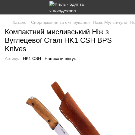
Каталог
Спорядження та екіпірування
Ножі, Мультитули
Но
Компактний мисливський Ніж з
Вуглецевої Сталі HK1 CSH BPS
Knives
Артикул:
HK1 CSH
Написати відгук