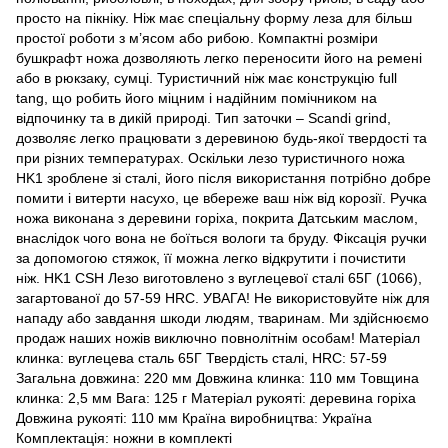
просто на пікніку. Ніж має спеціальну форму леза для більш
простої роботи з м’ясом або рибою. Компактні розміри
бушкрафт ножа дозволяють легко переносити його на ремені
або в рюкзаку, сумці. Туристичний ніж має конструкцію full
tang, що робить його міцним і надійним помічником на
відпочинку та в дикій природі. Тип заточки – Scandi grind,
дозволяє легко працювати з деревиною будь-якої твердості та
при різних температурах. Оскільки лезо туристичного ножа
HK1 зроблене зі сталі, його після використання потрібно добре
помити і витерти насухо, це вбереже ваш ніж від корозії. Ручка
ножа виконана з деревини горіха, покрита Датським маслом,
внаслідок чого вона не боїться вологи та бруду. Фіксація ручки
за допомогою стяжок, її можна легко відкрутити і почистити
ніж. HK1 CSH Лезо виготовлено з вуглецевої сталі 65Г (1066),
загартованої до 57-59 HRC. УВАГА! Не використовуйте ніж для
нападу або завдання шкоди людям, тваринам. Ми здійснюємо
продаж наших ножів виключно повнолітнім особам! Матеріал
клинка: вуглецева сталь 65Г Твердість сталі, HRC: 57-59
Загальна довжина: 220 мм Довжина клинка: 110 мм Товщина
клинка: 2,5 мм Вага: 125 г Матеріал рукояті: деревина горіха
Довжина рукояті: 110 мм Країна виробництва: Україна
Комплектація: ножни в комплекті