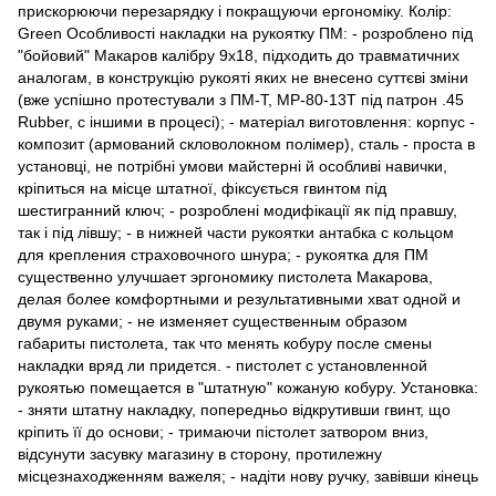
прискорюючи перезарядку і покращуючи ергономіку. Колір:
Green Особливості накладки на рукоятку ПМ: - розроблено під
"бойовий" Макаров калібру 9х18, підходить до травматичних
аналогам, в конструкцію рукояті яких не внесено суттєві зміни
(вже успішно протестували з ПМ-Т, MP-80-13T під патрон .45
Rubber, c іншими в процесі); - матеріал виготовлення: корпус -
композит (армований скловолокном полімер), сталь - проста в
установці, не потрібні умови майстерні й особливі навички,
кріпиться на місце штатної, фіксується гвинтом під
шестигранний ключ; - розроблені модифікації як під правшу,
так і під лівшу; - в нижней части рукоятки антабка с кольцом
для крепления страховочного шнура; - рукоятка для ПМ
существенно улучшает эргономику пистолета Макарова,
делая более комфортными и результативными хват одной и
двумя руками; - не изменяет существенным образом
габариты пистолета, так что менять кобуру после смены
накладки вряд ли придется. - пистолет с установленной
рукоятью помещается в "штатную" кожаную кобуру. Установка:
- зняти штатну накладку, попередньо відкрутивши гвинт, що
кріпить її до основи; - тримаючи пістолет затвором вниз,
відсунути засувку магазину в сторону, протилежну
місцезнаходженням важеля; - надіти нову ручку, завівши кінець