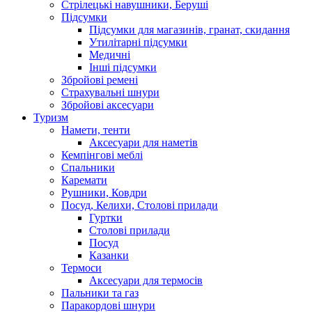
Стрілецькі навушники, Беруші
Підсумки
Підсумки для магазинів, гранат, скидання
Утилітарні підсумки
Медичні
Інші підсумки
Збройові ремені
Страхувальні шнури
Збройові аксесуари
Туризм
Намети, тенти
Аксесуари для наметів
Кемпінгові меблі
Спальники
Каремати
Рушники, Ковдри
Посуд, Келихи, Столові прилади
Гуртки
Столові прилади
Посуд
Казанки
Термоси
Аксесуари для термосів
Пальники та газ
Паракордові шнури