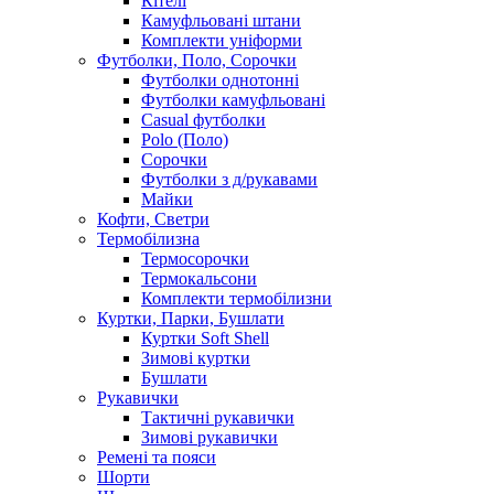
Кітелі
Камуфльовані штани
Комплекти уніформи
Футболки, Поло, Сорочки
Футболки однотонні
Футболки камуфльовані
Casual футболки
Polo (Поло)
Сорочки
Футболки з д/рукавами
Майки
Кофти, Светри
Термобілизна
Термосорочки
Термокальсони
Комплекти термобілизни
Куртки, Парки, Бушлати
Куртки Soft Shell
Зимові куртки
Бушлати
Рукавички
Тактичні рукавички
Зимові рукавички
Ремені та пояси
Шорти