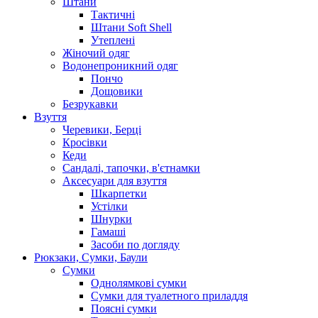
Штани
Тактичні
Штани Soft Shell
Утеплені
Жіночий одяг
Водонепроникний одяг
Пончо
Дощовики
Безрукавки
Взуття
Черевики, Берці
Кросівки
Кеди
Сандалі, тапочки, в'єтнамки
Аксесуари для взуття
Шкарпетки
Устілки
Шнурки
Гамаші
Засоби по догляду
Рюкзаки, Сумки, Баули
Сумки
Однолямкові сумки
Сумки для туалетного приладдя
Поясні сумки