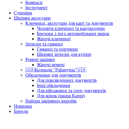
Компаси
Інструмент
Сувеніри
Шкіряні аксесуари
Ключниці, аксесуари для карт та документів
Чоловічі ключниці та кардхолдери
Брелоки з лого автомобільних марок
Жіночі ключниці
Затиски та гаманці
Гаманці та портмоне
Шкіряні затиски для купюр
Ремені шкіряні
Жіночі ремені
🇺🇦Колекція "Palianytsia"🇺🇦
Обкладинки для документів
Для повсякденних документів
Інші обкладинки
Для військових та спец документів
Для жінок (шкіра Капрі)
Набори шкіряних виробів
Новинки
Бренди