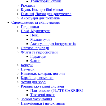
Транспортні сумки
Рюкзаки
Баули, Компресійні мішки
Гаманці, Чохли для документів
Аксесуари для рюкзаків
Спорядження та екіпірування
Годинники
Ножі, Мультитули
Ножі
Мультитули
Аксесуари для інструментів
Світлові прилади
Фляги та гідросистеми
Гідратори
Фляги
Кобури
Паучери
Нашивки, кокарди, погони
Карабіни, гримлоки
Чохли для зброї
Розвантажувальні системи
Плитоноски (PLATE CARRIER)
Тактичні пояси
Засоби маскування
Наколінники і налокітники