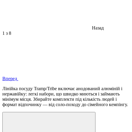
Назад
1
з 8
Вперед
Лінійка посуду Tramp/Tribe включає анодований алюміній і
нержавійку: легкі набори, що швидко миються і займають
мінімум місця. Збирайте комплекти під кількість людей і
формат відпочинку — від соло-походу до сімейного кемпінгу.