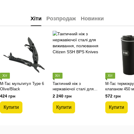
Хіти
Розпродаж
Новинки
Хіт
Хіт
Хіт
M-Tac мультитул Type 6
Тактичний ніж з
M-Tac термокру
Olive/Black
нержавіючої сталі для
клапаном 450 м
виживання, полювання
424 грн
2 240 грн
572 грн
Citizen SSH BPS Knives
Купити
Купити
Купити