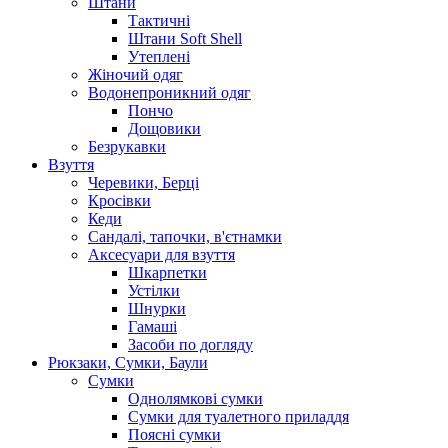
Штани
Тактичні
Штани Soft Shell
Утеплені
Жіночий одяг
Водонепроникний одяг
Пончо
Дощовики
Безрукавки
Взуття
Черевики, Берці
Кросівки
Кеди
Сандалі, тапочки, в'єтнамки
Аксесуари для взуття
Шкарпетки
Устілки
Шнурки
Гамаші
Засоби по догляду
Рюкзаки, Сумки, Баули
Сумки
Однолямкові сумки
Сумки для туалетного приладдя
Поясні сумки