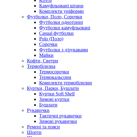
Кітелі
Камуфльовані штани
Комплекти уніформи
Футболки, Поло, Сорочки
Футболки однотонні
Футболки камуфльовані
Casual футболки
Polo (Поло)
Сорочки
Футболки з д/рукавами
Майки
Кофти, Светри
Термобілизна
Термосорочки
Термокальсони
Комплекти термобілизни
Куртки, Парки, Бушлати
Куртки Soft Shell
Зимові куртки
Бушлати
Рукавички
Тактичні рукавички
Зимові рукавички
Ремені та пояси
Шорти