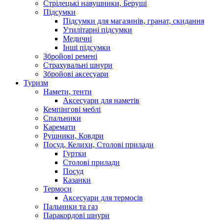
Стрілецькі навушники, Беруші
Підсумки
Підсумки для магазинів, гранат, скидання
Утилітарні підсумки
Медичні
Інші підсумки
Збройові ремені
Страхувальні шнури
Збройові аксесуари
Туризм
Намети, тенти
Аксесуари для наметів
Кемпінгові меблі
Спальники
Каремати
Рушники, Ковдри
Посуд, Келихи, Столові прилади
Гуртки
Столові прилади
Посуд
Казанки
Термоси
Аксесуари для термосів
Пальники та газ
Паракордові шнури