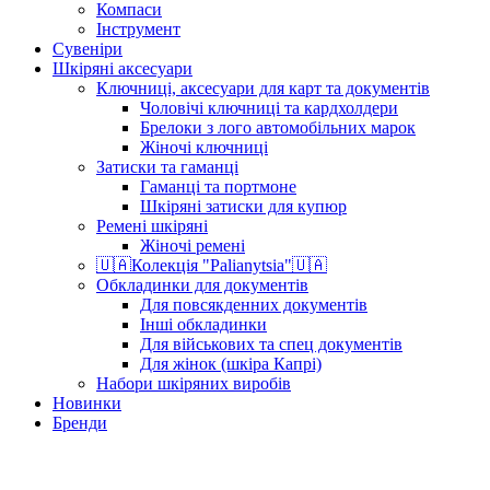
Компаси
Інструмент
Сувеніри
Шкіряні аксесуари
Ключниці, аксесуари для карт та документів
Чоловічі ключниці та кардхолдери
Брелоки з лого автомобільних марок
Жіночі ключниці
Затиски та гаманці
Гаманці та портмоне
Шкіряні затиски для купюр
Ремені шкіряні
Жіночі ремені
🇺🇦Колекція "Palianytsia"🇺🇦
Обкладинки для документів
Для повсякденних документів
Інші обкладинки
Для військових та спец документів
Для жінок (шкіра Капрі)
Набори шкіряних виробів
Новинки
Бренди