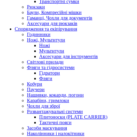
Транспортні сумки
Рюкзаки
Баули, Компресійні мішки
Гаманці, Чохли для документів
Аксесуари для рюкзаків
Спорядження та екіпірування
Годинники
Ножі, Мультитули
Ножі
Мультитули
Аксесуари для інструментів
Світлові прилади
Фляги та гідросистеми
Гідратори
Фляги
Кобури
Паучери
Нашивки, кокарди, погони
Карабіни, гримлоки
Чохли для зброї
Розвантажувальні системи
Плитоноски (PLATE CARRIER)
Тактичні пояси
Засоби маскування
Наколінники і налокітники