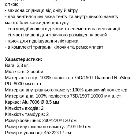
сіткою
- захисна спідниця від снігу й вітру
- два вентиляційні вікна тенту та внутрішнього намету
мають блискавки для доступу
- світловідбиваючі відтяжки та елементи на вентиляції
- сітчасті кишені для зручного розміщення речей
- гачок для підвішування ліхтарика
- в комплекті тригранні кілочки та ремкомплект
Характеристики:
Вага: 3,3 кг
Місткість: 2 особи
Матеріал тенту: 100% поліестер 75D/190T Diamond RipStop
PU, 8000 мм в. ст.
Матеріал внутрішнього намету:
100% дихаючий поліестер
Матеріал дна: 100% поліестер 75D/190T 10000 мм в. ст.
Каркас:
Alu 7006 Ø 8,5 мм
Кількість входів: 2
Кількість тамбурів: 2
Розмір зовнішній: 290×220×120 см
Розмір внутрішнього намету: 210×150 см
Розмір в упаковці: 45×22×17 см