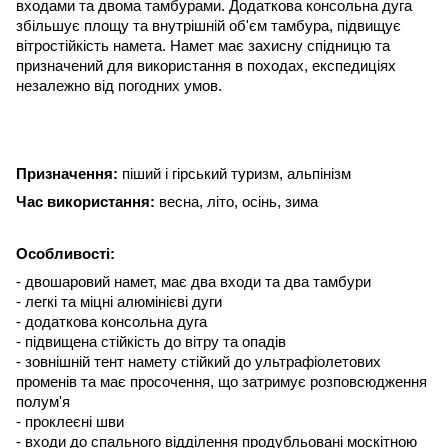
входами та двома тамбурами. Додаткова консольна дуга
збільшує площу та внутрішній об'єм тамбура, підвищує
вітростійкість намета.
Намет має захисну спідницю та
призначений для використання в походах, експедиціях
незалежно від погодних умов.
Призначення:
піший і гірський туризм, альпінізм
Час використання:
весна, літо, осінь, зима
Особливості:
- двошаровий намет, має два входи та два тамбури
- легкі та міцні алюмінієві дуги
- додаткова консольна дуга
- підвищена стійкість до вітру та опадів
- зовнішній тент намету стійкий до ультрафіолетових
променів та має просочення, що затримує розповсюдження
полум'я
- проклеєні шви
- входи до спального відділення продубльовані москітною