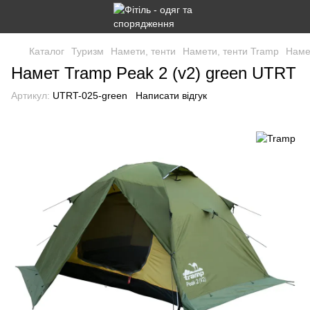
Каталог
Туризм
Намети, тенти
Намети, тенти Tramp
Наме
Намет Tramp Peak 2 (v2) green UTRT
Артикул:
UTRT-025-green
Написати відгук