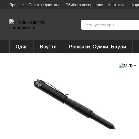
Перейти до основного контенту
Про нас
Оплата і доставка
Обмін та повернення
Контактна інфор
Одяг
Взуття
Рюкзаки, Сумки, Баули