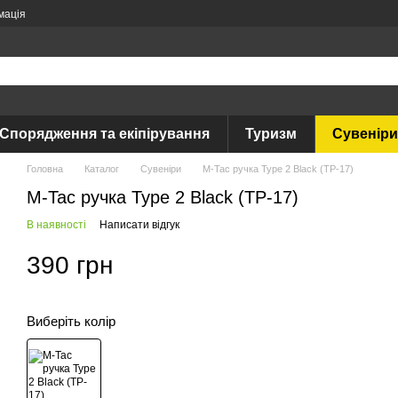
мація
Спорядження та екіпірування
Туризм
Сувеніри
Головна
Каталог
Сувеніри
M-Tac ручка Type 2 Black (TP-17)
M-Tac ручка Type 2 Black (TP-17)
В наявності
Написати відгук
390 грн
Виберіть колір