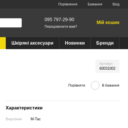
Порівняння
Бажання
Вхід
095 797-29-90
Мій кошик
Передзвонити вам?
Шкіряні аксесуари
Новинки
Бренди
Артикул
60031002
Порівняти
В бажання
Характеристики
Виробник
M-Tac