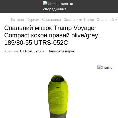
Каталог
Туризм
Спальники
Спальники Tramp
Спальний мі
Спальний мішок Tramp Voyager
Compact кокон правий olive/grey
185/80-55 UTRS-052С
Артикул:
UTRS-052C-R
Написати відгук