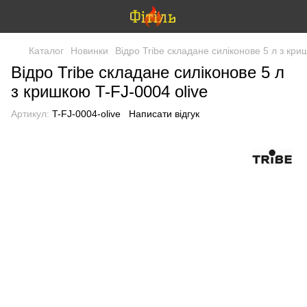
Каталог
Новинки
Відро Tribe складане силіконове 5 л з кри
Відро Tribe складане силіконове 5 л
з кришкою T-FJ-0004 olive
Артикул:
T-FJ-0004-olive
Написати відгук