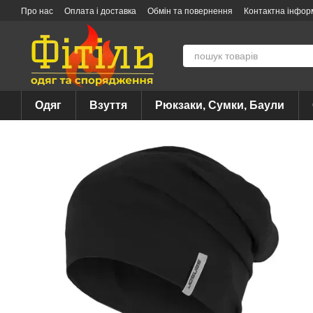
Перейти до основного контенту
Про нас
Оплата і доставка
Обмін та повернення
Контактна інфор
Одяг
Взуття
Рюкзаки, Сумки, Баули