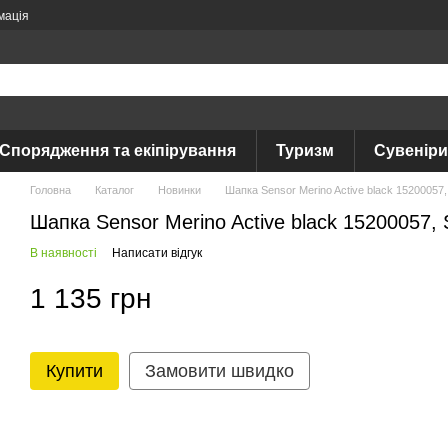
мація
Спорядження та екіпірування
Туризм
Сувеніри
Головна
Каталог
Новинки
Шапка Sensor Merino Active black 1520005
Шапка Sensor Merino Active black 15200057,
В наявності
Написати відгук
1 135 грн
Купити
Замовити швидко