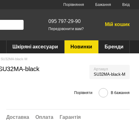
Порівняння
Бажання
Вхід
095 797-29-90
Мій кошик
Передзвонити вам?
Шкіряні аксесуари
Новинки
Бренди
7, SU32MA-black-M
 SU32MA-black
Артикул
SU32MA-black-M
Порівняти
В бажання
Доставка
Оплата
Гарантія