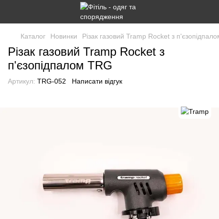
Каталог
Новинки
Різак газовий Tramp Rocket з п'єзопідпал
Різак газовий Tramp Rocket з
п'єзопідпалом TRG
Артикул:
TRG-052
Написати відгук