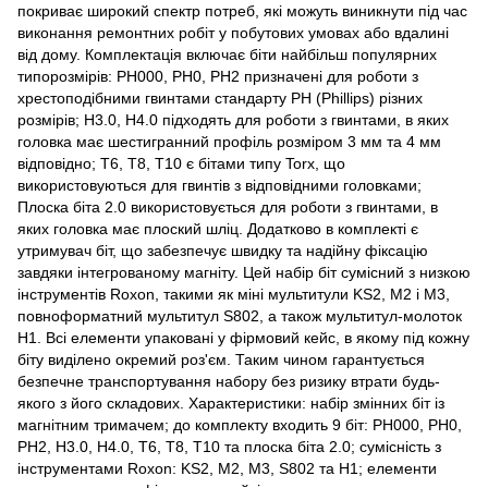
покриває широкий спектр потреб, які можуть виникнути під час
виконання ремонтних робіт у побутових умовах або вдалині
від дому. Комплектація включає біти найбільш популярних
типорозмірів: PH000, PH0, PH2 призначені для роботи з
хрестоподібними гвинтами стандарту PH (Phillips) різних
розмірів; H3.0, H4.0 підходять для роботи з гвинтами, в яких
головка має шестигранний профіль розміром 3 мм та 4 мм
відповідно; T6, T8, T10 є бітами типу Torx, що
використовуються для гвинтів з відповідними головками;
Плоска біта 2.0 використовується для роботи з гвинтами, в
яких головка має плоский шліц. Додатково в комплекті є
утримувач біт, що забезпечує швидку та надійну фіксацію
завдяки інтегрованому магніту. Цей набір біт сумісний з низкою
інструментів Roxon, такими як міні мультитули KS2, M2 і M3,
повноформатний мультитул S802, а також мультитул-молоток
H1. Всі елементи упаковані у фірмовий кейс, в якому під кожну
біту виділено окремий роз'єм. Таким чином гарантується
безпечне транспортування набору без ризику втрати будь-
якого з його складових. Характеристики: набір змінних біт із
магнітним тримачем; до комплекту входить 9 біт: PH000, PH0,
PH2, H3.0, H4.0, T6, T8, T10 та плоска біта 2.0; сумісність з
інструментами Roxon: KS2, M2, M3, S802 та H1; елементи