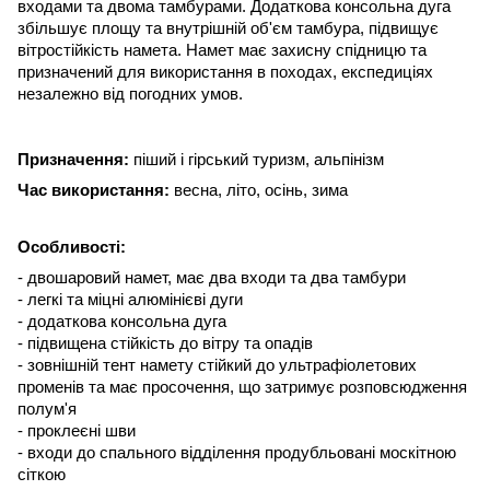
входами та двома тамбурами. Додаткова консольна дуга
збільшує площу та внутрішній об'єм тамбура, підвищує
вітростійкість намета.
Намет має захисну спідницю та
призначений для використання в походах, експедиціях
незалежно від погодних умов.
Призначення:
піший і гірський туризм, альпінізм
Час використання:
весна, літо, осінь, зима
Особливості:
- двошаровий намет, має два входи та два тамбури
- легкі та міцні алюмінієві дуги
- додаткова консольна дуга
- підвищена стійкість до вітру та опадів
- зовнішній тент намету стійкий до ультрафіолетових
променів та має просочення, що затримує розповсюдження
полум'я
- проклеєні шви
- входи до спального відділення продубльовані москітною
сіткою