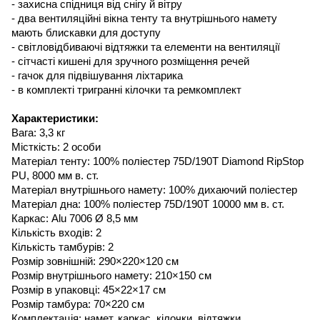
- захисна спідниця від снігу й вітру
- два вентиляційні вікна тенту та внутрішнього намету
мають блискавки для доступу
- світловідбиваючі відтяжки та елементи на вентиляції
- сітчасті кишені для зручного розміщення речей
- гачок для підвішування ліхтарика
- в комплекті тригранні кілочки та ремкомплект
Характеристики:
Вага: 3,3 кг
Місткість: 2 особи
Матеріал тенту: 100% поліестер 75D/190T Diamond RipStop
PU, 8000 мм в. ст.
Матеріал внутрішнього намету:
100% дихаючий поліестер
Матеріал дна: 100% поліестер 75D/190T 10000 мм в. ст.
Каркас:
Alu 7006 Ø 8,5 мм
Кількість входів: 2
Кількість тамбурів: 2
Розмір зовнішній: 290×220×120 см
Розмір внутрішнього намету: 210×150 см
Розмір в упаковці: 45×22×17 см
Розмір тамбура: 70×220 см
Комплектація: намет, каркас, кілочки, відтяжки,