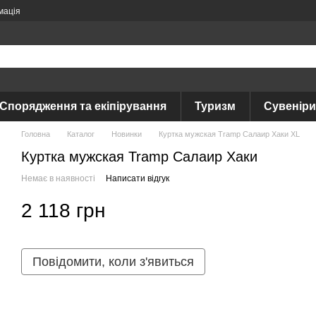
мація
Спорядження та екіпірування
Туризм
Сувеніри
Головна
Каталог
Новинки
Куртка мужская Tramp Салаир Хаки XL
Куртка мужская Tramp Салаир Хаки
Немає в наявності
Написати відгук
2 118 грн
Повідомити, коли з'явиться