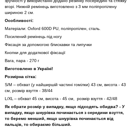
зручності у використанні додано резинку посередині та стяжку
вгорі. Нижній ремінець виготовлено з 3 мм поліпропілену
шириною 2 см.
Особливості:
Матеріали: Oxford 600D PU, поліпропілен, сталь.
Посилений ремінець під ногу
Фіксація за допомогою блискавки та липучки
Кнопки для додаткової фіксації
Вага, пара - 270 г
Виготовлено в Україні!
Розмірна сітка:
S/M – обхват (у найширшій частині гомілки) 43 см, висота - 43
см, розмір взуття - 38/44
L/XL – обхват 45 см, висота - 45 см, розмір взуття - 42/48
Як обрати розмір у випадку, якщо підходять обидва? - У
випадку, якщо шнурівка починається з середини взуття,
то беремо менший, якщо шнурівка починається від
пальців, то обираємо більший.