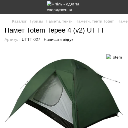
Каталог
Туризм
Намети, тенти
Намети, тенти Totem
Намет
Намет Totem Tepee 4 (v2) UTTT
Артикул:
UTTT-027
Написати відгук