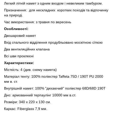
Легкий літній намет з одним входом і невеликим тамбуром.
Призначення: для нескладних коротких походів та відпочинку
на природі.
Час використання: з травня по вересень
Особливості:
Двошаровий намет
Вхід спального відділення продубльовано москітною сіткою
Два вентиляційних клапана
Всі шви проклеєні
Характеристики:
Місткість: 4 (див. схему намета)
Матеріал тенту: 100% поліестер Taffeta 75D / 190T PU 2000
мм в. ст.
Внутрішній намет: 100% "дихаючий" поліестер 68D/68D 190T
Дно: армованний терпаулінг 10000 мм в.ст.
Розміри: 340 х 220 х 130 см.
Каркас: Fiberglass 7,9 мм.