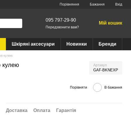
Порівняння
Бажання
Вхід
095 797-29-90
Мій кошик
Передзвонити вам?
Шкіряні аксесуари
Новинки
Бренди
ією кулею
ю кулею
Артикул
GAF-BKNEXP
Порівняти
В бажання
Доставка
Оплата
Гарантія