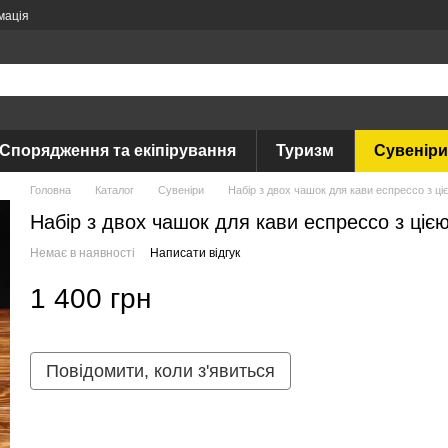
мація
Спорядження та екіпірування
Туризм
Сувеніри
Головна
Каталог
Сувеніри
Набір з двох чашок для кави еспрессо з ц
Набір з двох чашок для кави еспрессо з ціє
Немає в наявності
Написати відгук
1 400 грн
Повідомити, коли з'явиться