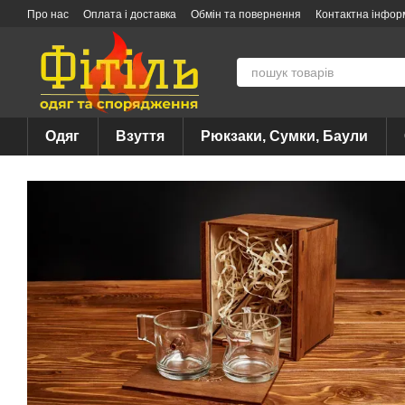
Перейти до основного контенту
Про нас
Оплата і доставка
Обмін та повернення
Контактна інфор
Одяг
Взуття
Рюкзаки, Сумки, Баули