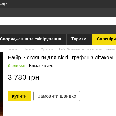
мація
Спорядження та екіпірування
Туризм
Сувеніри
Головна
Каталог
Сувеніри
Набір 3 склянки для віскі і графин з літаком
Набір 3 склянки для віскі і графин з літаком
В наявності
Написати відгук
3 780 грн
Купити
Замовити швидко