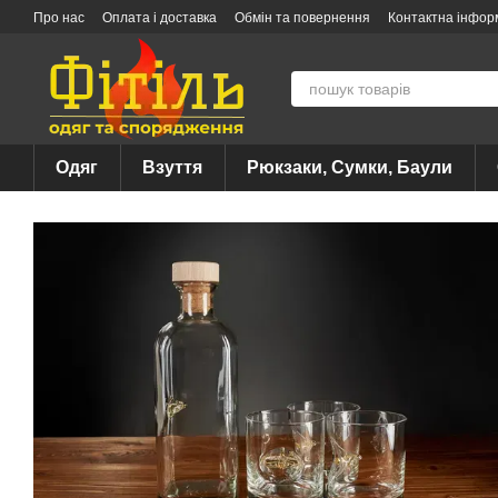
Перейти до основного контенту
Про нас
Оплата і доставка
Обмін та повернення
Контактна інфор
Одяг
Взуття
Рюкзаки, Сумки, Баули