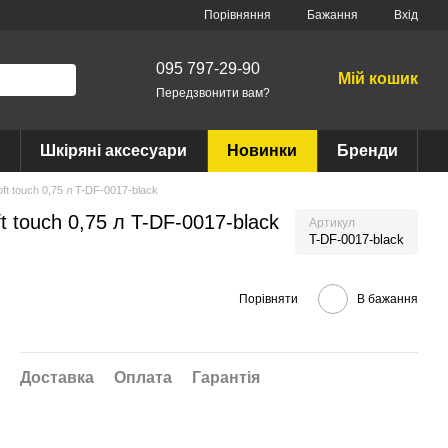
Порівняння
Бажання
Вхід
095 797-29-90
Мій кошик
Передзвонити вам?
Шкіряні аксесуари
Новинки
Бренди
t touch 0,75 л T-DF-0017-black
 touch 0,75 л T-DF-0017-black
Артикул
T-DF-0017-black
Порівняти
В бажання
Доставка
Оплата
Гарантія