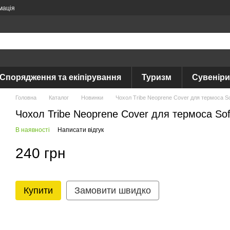
мація
Спорядження та екіпірування
Туризм
Сувеніри
Головна
Каталог
Новинки
Чохол Tribe Neoprene Cover для термоса Sof
Чохол Tribe Neoprene Cover для термоса Soft
В наявності
Написати відгук
240 грн
Купити
Замовити швидко