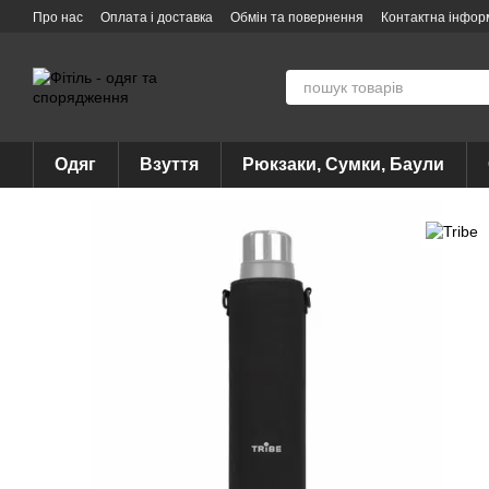
Перейти до основного контенту
Про нас
Оплата і доставка
Обмін та повернення
Контактна інфор
Одяг
Взуття
Рюкзаки, Сумки, Баули